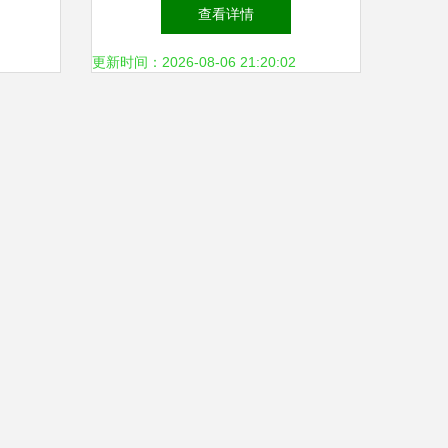
买,优惠的劳保用品图片|高性
查看详情
价比的劳保鞋要到哪儿买,优
更新时间：2026-08-06 21:20:02
惠的劳保用品产品图片由重庆
誉商代科技公司生产提供-