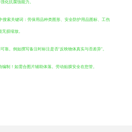
要强化抗腐蚀能力。
pik）中搜索关键词：劳保用品种类图形、安全防护用品图标、工伤
业时能无损缩放。
可靠。例如撰写备注时标注是否“反映物体真实与否差异”。
动编制！如需合图片辅助体落。劳动贴膜安全在您管。